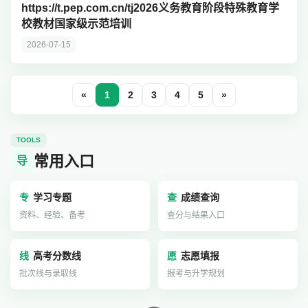
https://t.pep.com.cn/tj2026义务教育阶段特殊教育学
校教材国家级示范培训
2026-07-15
«
1
2
3
4
5
»
TOOLS
常用入口
导
专
学习专题
查
成绩查询
资料、经验、备考
查分与结果入口
线
高考分数线
愿
志愿填报
批次线与录取线
报考与升学规划